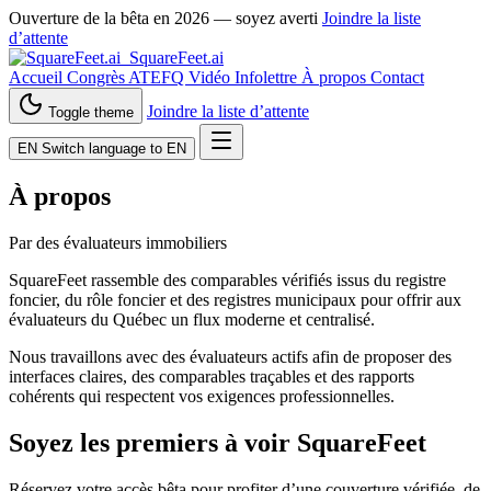
Ouverture de la bêta en 2026 — soyez averti
Joindre la liste
d’attente
SquareFeet.ai
Accueil
Congrès ATEFQ
Vidéo
Infolettre
À propos
Contact
Joindre la liste d’attente
Toggle theme
EN
Switch language to EN
À propos
Par des évaluateurs immobiliers
SquareFeet rassemble des comparables vérifiés issus du registre
foncier, du rôle foncier et des registres municipaux pour offrir aux
évaluateurs du Québec un flux moderne et centralisé.
Nous travaillons avec des évaluateurs actifs afin de proposer des
interfaces claires, des comparables traçables et des rapports
cohérents qui respectent vos exigences professionnelles.
Soyez les premiers à voir SquareFeet
Réservez votre accès bêta pour profiter d’une couverture vérifiée, de